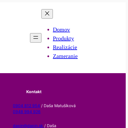
Domov
Produkty
Realizácie
Zameranie
Kontakt
0904 812 954
/ Daša Matušíková
0948 994 926
dapin@dapin.sk
/ Daša