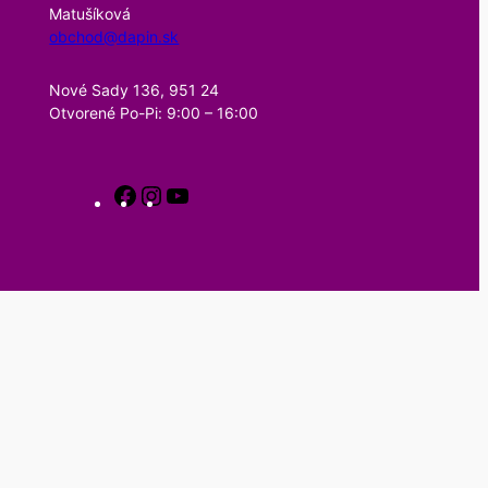
Matušíková
obchod@dapin.sk
Nové Sady 136, 951 24
Otvorené Po-Pi: 9:00 – 16:00
h
h
Y
t
t
o
t
t
u
p
p
T
s
s
u
:
:
b
/
/
e
/
/
w
w
w
w
w
w
.
.
f
i