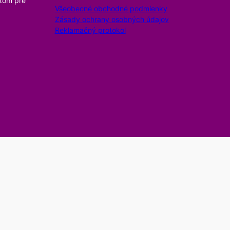
itom pre
Všeobecné obchodné podmienky
Zásady ochrany osobných údajov
Reklamačný protokol