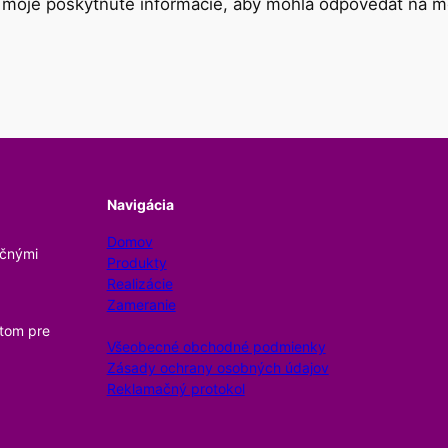
la moje poskytnuté informácie, aby mohla odpovedať na m
Navigácia
Domov
očnými
Produkty
Realizácie
Zameranie
itom pre
Všeobecné obchodné podmienky
Zásady ochrany osobných údajov
Reklamačný protokol