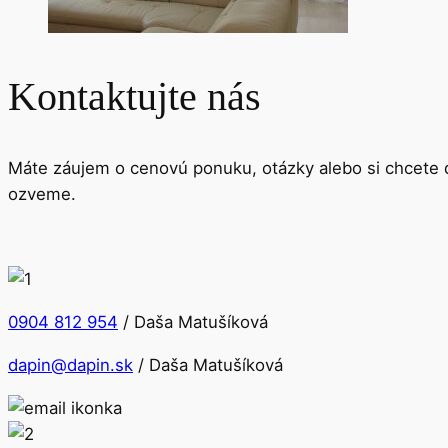
Kontaktujte nás
Máte záujem o cenovú ponuku, otázky alebo si chcete d
ozveme.
0904 812 954
/ Daša Matušíkov
á
dapin@dapin.sk
/ Daša Matušíková