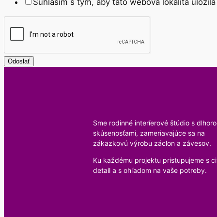
Súhlasím s tým, aby táto webová lokalita uloži
s
Odoslať
Sme rodinné interíerové štúdio s dlhor
skúsenosťami, zameriavajúce sa na
zákazkovú výrobu záclon a závesov.
Ku každému projektu pristupujeme s c
detail a s ohľadom na vaše potreby.