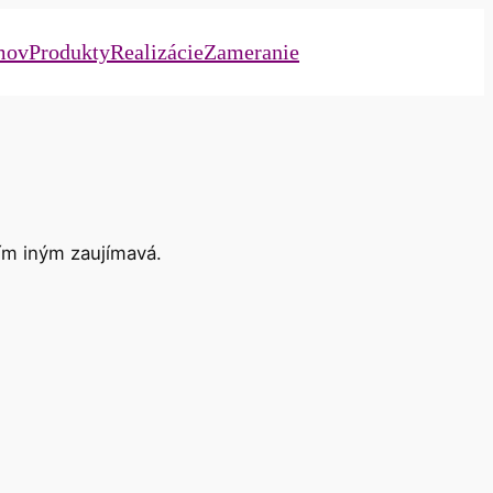
mov
Produkty
Realizácie
Zameranie
čím iným zaujímavá.