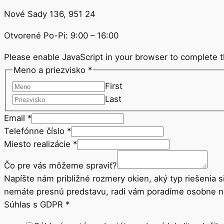
Nové Sady 136, 951 24
Otvorené Po-Pi: 9:00 – 16:00
Please enable JavaScript in your browser to complete t
Meno a priezvisko
*
First
Last
Email
*
Telefónne číslo
*
Miesto realizácie
*
Čo pre vás môžeme spraviť?
Napíšte nám približné rozmery okien, aký typ riešenia s
nemáte presnú predstavu, radi vám poradíme osobne na 
Miesto
Súhlas s GDPR
*
*