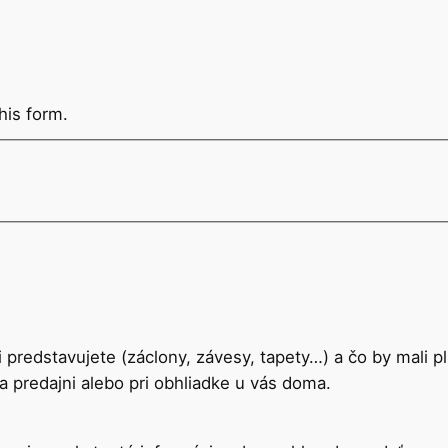
his form.
i predstavujete (záclony, závesy, tapety…) a čo by mali p
predajni alebo pri obhliadke u vás doma.