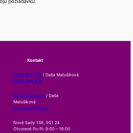
oju požiadavku.
Kontakt
0904 812 954
/ Daša Matušíková
0948 994 926
dapin@dapin.sk
/ Daša
Matušíková
obchod@dapin.sk
Nové Sady 136, 951 24
Otvorené Po-Pi: 9:00 – 16:00