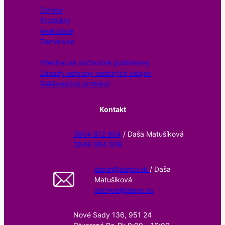
Domov
Produkty
Realizácie
Zameranie
Všeobecné obchodné podmienky
Zásady ochrany osobných údajov
Reklamačný protokol
Kontakt
0904 812 954
/ Daša Matušíková
0948 994 926
dapin@dapin.sk
/ Daša
Matušíková
obchod@dapin.sk
Nové Sady 136, 951 24